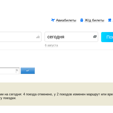
Авиабилеты
Ж/д билеты
По
00
6 августа
↵
ии на сегодня: 4 поезда отменено, у 2 поездов изменен маршрут или вр
у поездки.