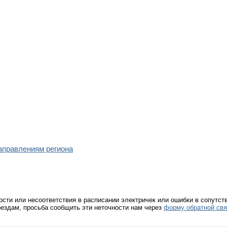
направлениям региона
ости или несоответствия в расписании электричек или ошибки в сопутс
ездам, просьба сообщить эти неточности нам через
форму обратной свя