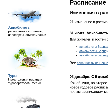
Расписание 
Изменения в ра
21 изменение в распи
Авиабилеты
расписание самолетов,
31 июля:
Авиабилеты
аэропорты, авиакомпании
Для жителей и гостей 
авиабилеты Барна
авиабилеты Барна
авиабилеты Барнау
Все
авиабилеты из Барн
Туры
08 декабря:
С 9 дека
Предложения ведущих
Как обычно, во второе
туроператоров России
новое годовое распис
новым расписанием мо