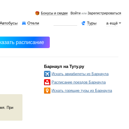
Бонусы и скидки
Войти
Зарегистрироваться
или
Автобусы
Отели
Аренда авто
Туры
а ещё
казать расписание
Барнаул на Туту.ру
Искать авиабилеты из Барнаула
Расписание поездов Барнаула
Искать горящие туры из Барнаула
емя. При