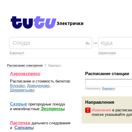
Электрички
Барнаул
Заринская
Расписание электричек
Барнаул
Аэроэкспресс
Расписание станции
Расписание и стоимость билетов:
Внуково
,
Домодедово
,
Например:
Барнаул
Шереметьево
Направления
Скорые
пригородные поезда
Экспрессы
и межобластные
Изменения
в расписан
поиске указывайте дат
Ласточки
дальнего следования
Сапсаны
и